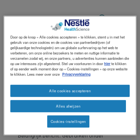
®
ISOSOURCE
Contact
Contact
revamp
Social
Door op de knop « Alle cookies accepteren » te klikken, stemt u in met het
PROTEIN
Donkere modus
revamp
gebruik van onze cookies en de cookies van partnerbedrijven (of
v2
gelijkaardige technologieën) om uw globale surfervaring op het web te
verbeteren, om onze online bezoekers te meten en nuttige informatie te
verzamelen zodat wij, en onze partners, u advertenties kunnen aanbieden die
op uw interesses zijn afgestemd. Stel uw voorkeuren in door
hier
te klikken
Isosource Protein is een volledige
of op eender welk moment door op « Cookies-instellingen » op onze website
te klikken. Lees meer over onze
Privacyverklaring
voeding, energierijk (1,3 kcal/ml), eiwitrijk
(21% kcal).
Alle cookies accepteren
Enterale dieetvoeding bij ondervoeding
of risico op ondervoeding voor patiënten
Alles afwijzen
met een verhoogde eiwitbehoefte.
Voeding voor medisch gebruik.
Cookies-instellingen
Belangrijk bericht
: Gebruiken onder