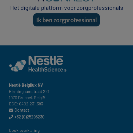
Het digitale platform voor zorgprofessionals
Ik ben zorgprofessional
Nestlé Belgilux NV​
Birminghamstraat 221 ​
1070 Brussel, België​
BCE: 0402.231.383
Contact
+32 (0)25295230
België
Cookieverklaring​