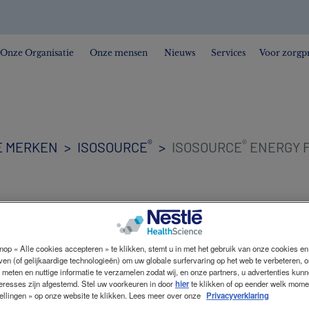
Onze Organisatie
Onze mensen
Nieuws
Services
Voor zorgpr
®
®
E MERKEN
ISOSOURCE
ISOSOURCE
ENERGY F
®
ISOSOURCE
nop « Alle cookies accepteren » te klikken, stemt u in met het gebruik van onze cookies e
jven (of gelijkaardige technologieën) om uw globale surfervaring op het web te verbeteren, 
 meten en nuttige informatie te verzamelen zodat wij, en onze partners, u advertenties kun
teresses zijn afgestemd. Stel uw voorkeuren in door
hier
te klikken of op eender welk mome
FIBRE
ellingen » op onze website te klikken. Lees meer over onze
Privacyverklaring