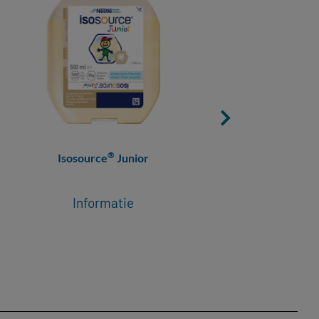
®
Isosource
Junior
Iso
Informatie