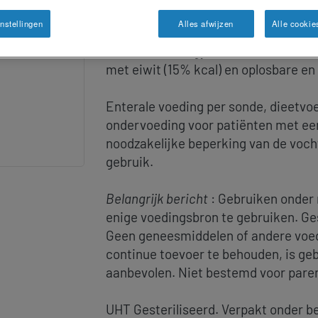
nstellingen
Alles afwijzen
Alle cookie
Isosource Energy Fibre is een volledig
met eiwit (15% kcal) en oplosbare en
Enterale voeding per sonde, dieetvoe
ondervoeding voor patiënten met ee
noodzakelijke beperking van de voc
gebruik.
Belangrijk bericht
: Gebruiken onder 
enige voedingsbron te gebruiken. Gesc
Geen geneesmiddelen of andere voe
continue toevoer te behouden, is g
aanbevolen. Niet bestemd voor parent
UHT Gesteriliseerd. Verpakt onder 