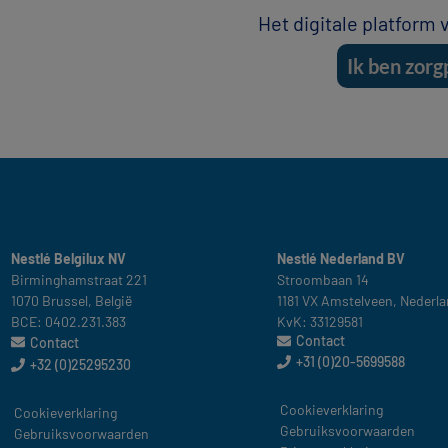
Het digitale platform
Ik ben zorg
Nestlé Belgilux NV​
Nestlé Nederland BV
Birminghamstraat 221 ​
Stroombaan 14​
1070 Brussel, België​
1181 VX Amstelveen, Nederla
BCE: 0402.231.383
KvK: 33129581
Contact
Contact
+31 (0)20-5699588
+32 (0)25295230
Nederland
Cookieverklaring​
België
Cookieverklaring​
Gebruiksvoorwaarden ​
Gebruiksvoorwaarden​