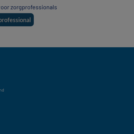
 voor zorgprofessionals
professional
nd​