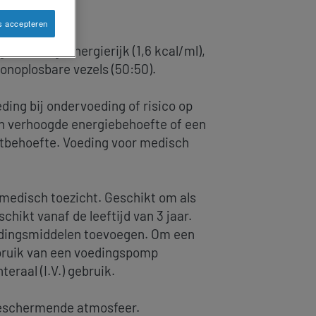
s accepteren
e voeding, energierijk (1,6 kcal/ml),
 onoplosbare vezels (50:50).
ding bij ondervoeding of risico op
n verhoogde energiebehoefte of een
htbehoefte. Voeding voor medisch
medisch toezicht. Geschikt om als
hikt vanaf de leeftijd van 3 jaar.
dingsmiddelen toevoegen. Om een
ebruik van een voedingspomp
eraal (I.V.) gebruik.
beschermende atmosfeer.