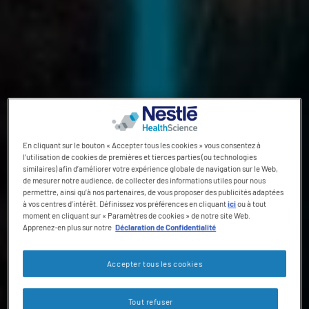
En cliquant sur le bouton « Accepter tous les cookies » vous consentez à
l’utilisation de cookies de premières et tierces parties (ou technologies
similaires) afin d’améliorer votre expérience globale de navigation sur le Web,
de mesurer notre audience, de collecter des informations utiles pour nous
permettre, ainsi qu’à nos partenaires, de vous proposer des publicités adaptées
à vos centres d’intérêt. Définissez vos préférences en cliquant
ici
ou à tout
moment en cliquant sur « Paramètres de cookies » de notre site Web.
Apprenez-en plus sur notre
Déclaration de Confidentialité
Accepter tous les cookies
Tout refuser